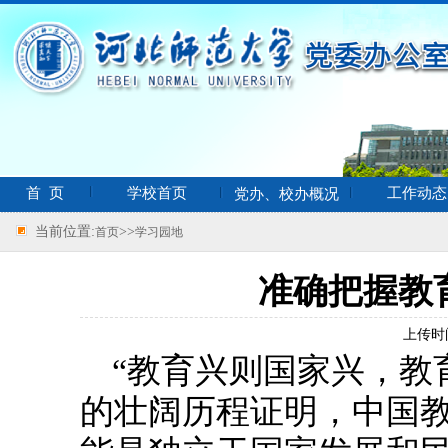
首 页
学校首页
工作动态
党办、校办概况
当前位置:
>>
首页
学习园地
准确把握教
上传时
“教育兴则国家兴，教
的壮阔历程证明，中国